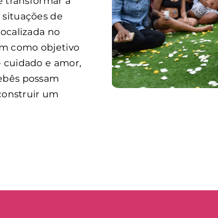
e transformar a
 situações de
localizada no
em como objetivo
e cuidado e amor,
bebês possam
 construir um